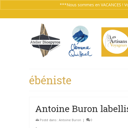
***Nous sommes en VACANCES ! Vos co
ébéniste
Antoine Buron labell
Posté dans :
Antoine Buron
|
0