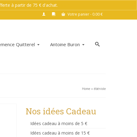
rte à partir de 75 € d'achat.
Ignorer
Votre panier
-
0.00
€
émence Quitterel
Antoine Buron
Home
»
ébéniste
Nos idées Cadeau
Idées cadeau à moins de 5 €
Idées cadeau à moins de 15 €