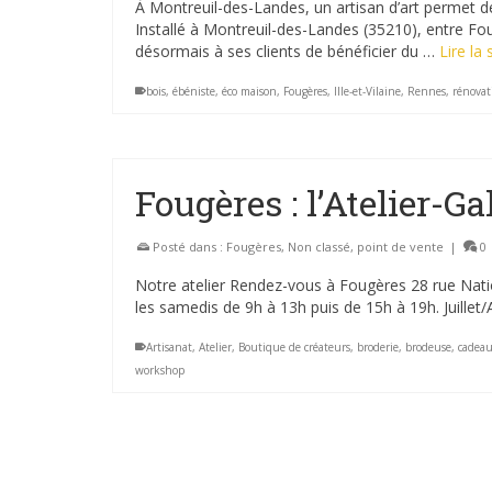
À Montreuil-des-Landes, un artisan d’art permet
Installé à Montreuil-des-Landes (35210), entre Fo
désormais à ses clients de bénéficier du …
Lire la 
bois
,
ébéniste
,
éco maison
,
Fougères
,
Ille-et-Vilaine
,
Rennes
,
rénovat
Fougères : l’Atelier-G
Posté dans :
Fougères
,
Non classé
,
point de vente
|
0
Notre atelier Rendez-vous à Fougères 28 rue Nati
les samedis de 9h à 13h puis de 15h à 19h. Juillet
Artisanat
,
Atelier
,
Boutique de créateurs
,
broderie
,
brodeuse
,
cadea
workshop