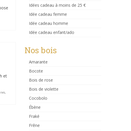
Idées cadeau à moins de 25 €
opose
Idée cadeau femme
Idée cadeau homme
Idée cadeau enfant/ado
Nos bois
Amarante
Bocote
h et
Bois de rose
Bois de violette
nes
,
Cocobolo
Ébène
Fraké
Frêne