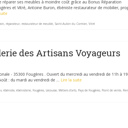
 de réparer ses meubles à moindre coût grâce au Bonus Réparation
ugères et Vitré, Antoine Buron, ébéniste restaurateur de mobilier, pr
suite
ion
,
réparateur
,
restaurateur de meuble
,
Saint-Aubin du Cormier
,
Vitré
alerie des Artisans Voyageurs
onale - 35300 Fougères . Ouvert du mercredi au vendredi de 11h à 19
/Août : du mardi au vendredi de …
Lire la suite
ux
,
ébéniste
,
ébénisterie
,
Fougères
,
Lécousse
,
Métiers d'arts
,
Pays de Fougères
,
Point de vente
,
Ren