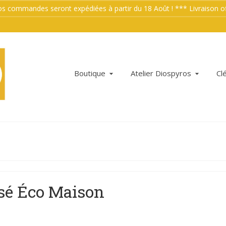
mmandes seront expédiées à partir du 18 Août ! *** Livraison offe
Boutique
Atelier Diospyros
Cl
isé Éco Maison