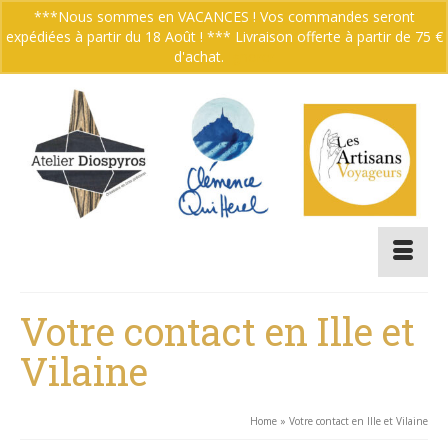
***Nous sommes en VACANCES ! Vos commandes seront
expédiées à partir du 18 Août ! *** Livraison offerte à partir de 75 €
Votre panier
-
0.00
€
d'achat.
Ignorer
Votre contact en Ille et
Vilaine
Home
»
Votre contact en Ille et Vilaine