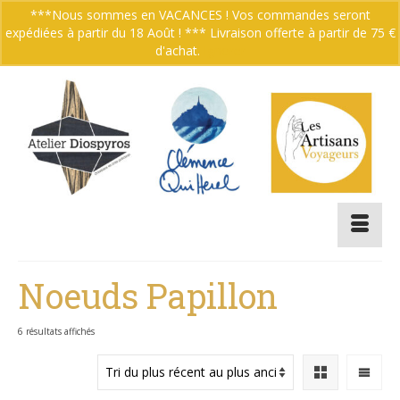
***Nous sommes en VACANCES ! Vos commandes seront
expédiées à partir du 18 Août ! *** Livraison offerte à partir de 75 €
Votre panier
-
0.00
€
d'achat.
Ignorer
Noeuds Papillon
Trié
6 résultats affichés
du
plus
récent