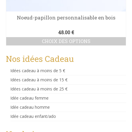
Noeud-papillon personnalisable en bois
48.00
€
CHOIX DES OPTIONS
Ce
produit
Nos idées Cadeau
a
plusieurs
Idées cadeau à moins de 5 €
variations.
Les
Idées cadeau à moins de 15 €
options
Idées cadeau à moins de 25 €
peuvent
être
Idée cadeau femme
choisies
sur
Idée cadeau homme
la
Idée cadeau enfant/ado
page
du
produit