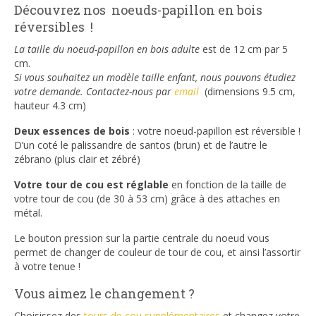
Découvrez nos noeuds-papillon en bois
réversibles !
La taille du noeud-papillon en bois adulte
est de 12 cm par 5
cm.
Si vous souhaitez un modèle taille enfant, nous pouvons étudiez
votre demande. Contactez-nous par
email
(dimensions 9.5 cm,
hauteur 4.3 cm)
Deux essences de bois
: votre noeud-papillon est réversible !
D’un coté le palissandre de santos (brun) et de l’autre le
zébrano (plus clair et zébré)
Votre tour de cou est réglable
en fonction de la taille de
votre tour de cou (de 30 à 53 cm) grâce à des attaches en
métal.
Le bouton pression sur la partie centrale du noeud vous
permet de changer de couleur de tour de cou, et ainsi l’assortir
à votre tenue !
Vous aimez le changement ?
Choisissez des
tours de cou supplémentaires
et changez votre