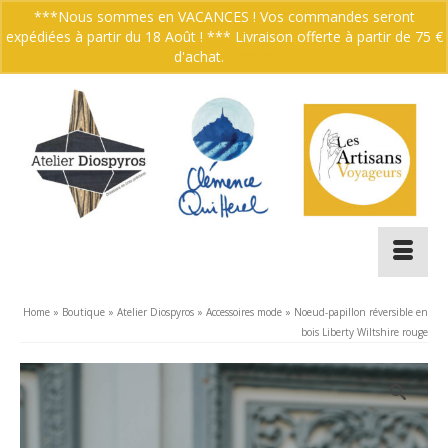
***Nous sommes en VACANCES ! Vos commandes seront
expédiées à partir du 18 Août ! *** Livraison offerte à partir de 75 €
Votre panier
-
0.00
€
d'achat.
Ignorer
Home
»
Boutique
»
Atelier Diospyros
»
Accessoires mode
»
Noeud-papillon réversible en
bois Liberty Wiltshire rouge