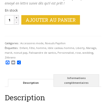
envoyé en lettre suivie dès qu’il est prêt !
En stock
quantité
AJOUTER AU PANIER
de
Noeud-
papillon
réversible
en
Catégories :
Accessoires mode
,
Noeuds Papillon
bois
Étiquettes :
Enfant
,
Fête
,
homme
,
Idée cadeau homme
,
Liberty
,
Mariage
,
Liberty
marié
,
noeud pap
,
Palissandre de santos
,
Personnalisé
,
rose
,
wedding
,
Wiltshire
Zébrano
rouge
Facebook
Email
Partager
Informations
Description
complémentaires
Description