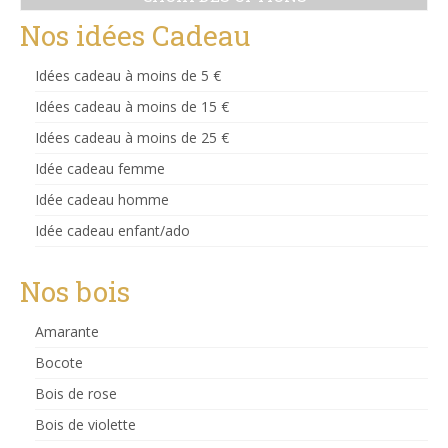
Ce
Nos idées Cadeau
produit
a
Idées cadeau à moins de 5 €
plusieurs
variations.
Idées cadeau à moins de 15 €
Les
Idées cadeau à moins de 25 €
options
peuvent
Idée cadeau femme
être
choisies
Idée cadeau homme
sur
Idée cadeau enfant/ado
la
page
du
Nos bois
produit
Amarante
Bocote
Bois de rose
Bois de violette