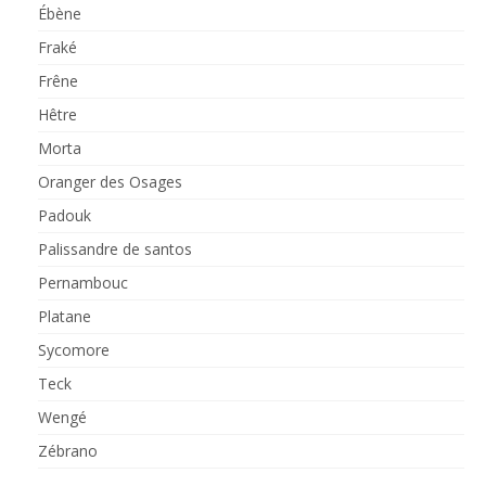
Ébène
Fraké
Frêne
Hêtre
Morta
Oranger des Osages
Padouk
Palissandre de santos
Pernambouc
Platane
Sycomore
Teck
Wengé
Zébrano