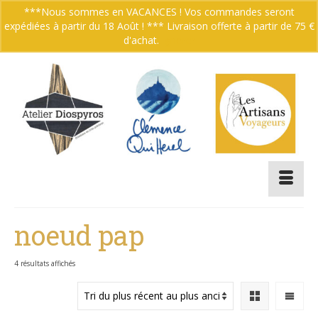
***Nous sommes en VACANCES ! Vos commandes seront
expédiées à partir du 18 Août ! *** Livraison offerte à partir de 75 €
Votre panier
-
0.00
€
d'achat.
Ignorer
noeud pap
Trié
4 résultats affichés
du
plus
récent