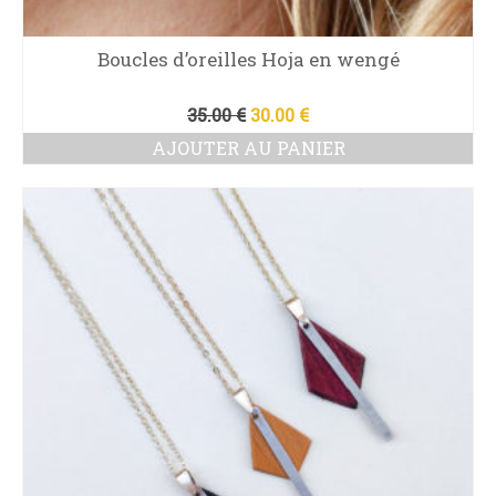
Boucles d’oreilles Hoja en wengé
Le
Le
35.00
€
30.00
€
prix
prix
AJOUTER AU PANIER
initial
actuel
était :
est :
35.00 €.
30.00 €.