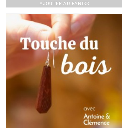
prix
prix
AJOUTER AU PANIER
initial
actuel
était :
est :
39.00 €.
32.00 €.