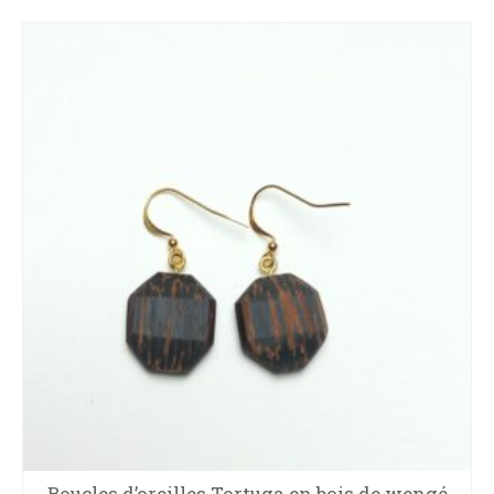
Boucles d’oreilles Tortuga en bois de wengé