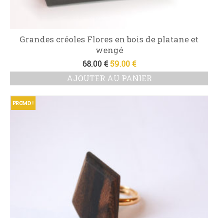
Grandes créoles Flores en bois de platane et
wengé
Le
Le
68.00
€
59.00
€
prix
prix
AJOUTER AU PANIER
initial
actuel
était :
est :
68.00 €.
59.00 €.
PROMO !