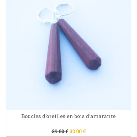
Boucles d’oreilles en bois d’amarante
Le
Le
39.00
€
32.00
€