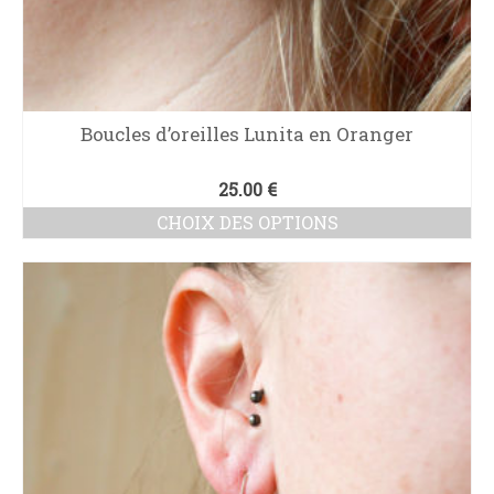
Boucles d’oreilles Lunita en Oranger
25.00
€
CHOIX DES OPTIONS
Ce
produit
a
plusieurs
variations.
Les
options
peuvent
être
choisies
sur
la