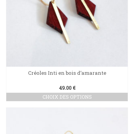
sur
la
page
du
produit
Créoles Inti en bois d’amarante
49.00
€
CHOIX DES OPTIONS
Ce
produit
a
plusieurs
variations.
Les