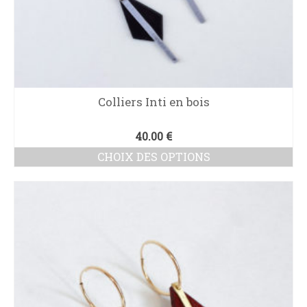
Colliers Inti en bois
40.00
€
CHOIX DES OPTIONS
Ce
produit
a
plusieurs
variations.
Les
options
peuvent
être
choisies