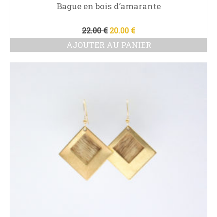
Bague en bois d’amarante
Le
Le
22.00
€
20.00
€
prix
prix
AJOUTER AU PANIER
initial
actuel
était :
est :
22.00 €.
20.00 €.