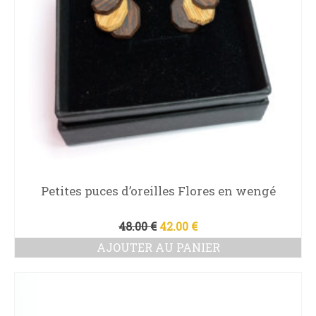
Petites puces d’oreilles Flores en wengé
Le
Le
48.00
€
42.00
€
prix
prix
AJOUTER AU PANIER
initial
actuel
était :
est :
48.00 €.
42.00 €.