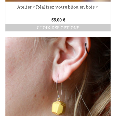
Atelier « Réalisez votre bijou en bois «
55.00
€
CHOIX DES OPTIONS
Ce
produit
a
plusieurs
variations.
Les
options
peuvent
être
choisies
sur
la
page
du
produit