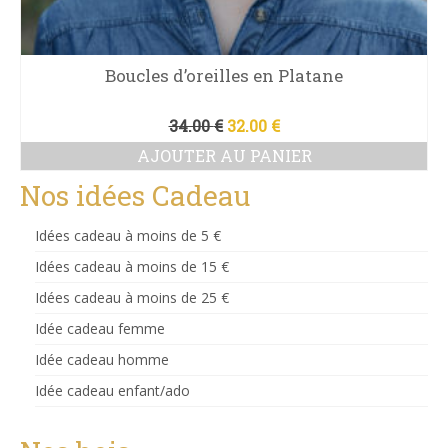
Boucles d’oreilles en Platane
Le
Le
34.00
€
32.00
€
prix
prix
AJOUTER AU PANIER
initial
actuel
était :
est :
Nos idées Cadeau
34.00 €.
32.00 €.
Idées cadeau à moins de 5 €
Idées cadeau à moins de 15 €
Idées cadeau à moins de 25 €
Idée cadeau femme
Idée cadeau homme
Idée cadeau enfant/ado