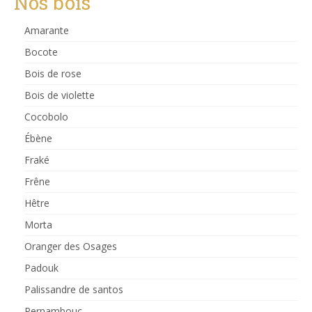
Nos bois
Amarante
Bocote
Bois de rose
Bois de violette
Cocobolo
Ébène
Fraké
Frêne
Hêtre
Morta
Oranger des Osages
Padouk
Palissandre de santos
Pernambouc