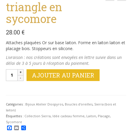
triangle en
sycomore
28.00
€
Attaches plaquées Or sur base laiton. Forme en laiton laiton et
placage bois. Stoppeurs en silicone.
Livraison : nos créations sont envoyées en lettre suivie dans un
délai de 3 à 5 jours à réception du paiement.
quantité
AJOUTER AU PANIER
de
Boucles
Sierra
triangle
en
Catégories :
Bijoux Atelier Diospyros
,
Boucles d'oreilles
,
Sierra (bois et
sycomore
laiton)
Étiquettes :
Collection Sierra
,
Idée cadeau femme
,
Laiton
,
Placage
,
Sycomore
Facebook
Email
Partager