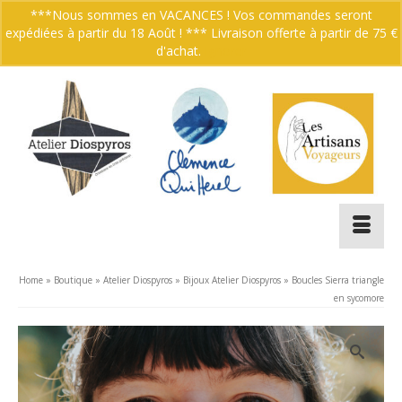
***Nous sommes en VACANCES ! Vos commandes seront
expédiées à partir du 18 Août ! *** Livraison offerte à partir de 75 €
Votre panier
-
0.00
€
d'achat.
Ignorer
Home
»
Boutique
»
Atelier Diospyros
»
Bijoux Atelier Diospyros
»
Boucles Sierra triangle
en sycomore