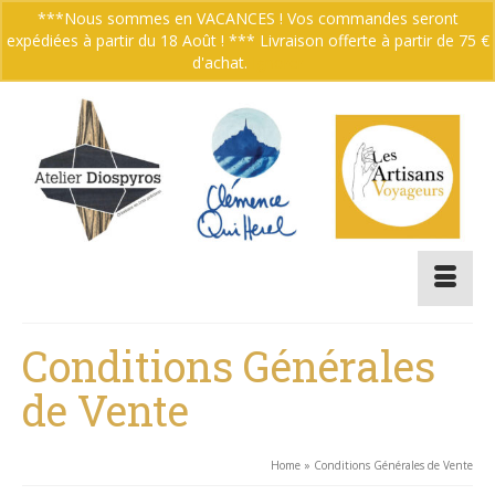
***Nous sommes en VACANCES ! Vos commandes seront
expédiées à partir du 18 Août ! *** Livraison offerte à partir de 75 €
Votre panier
-
0.00
€
d'achat.
Ignorer
Conditions Générales
de Vente
Home
»
Conditions Générales de Vente