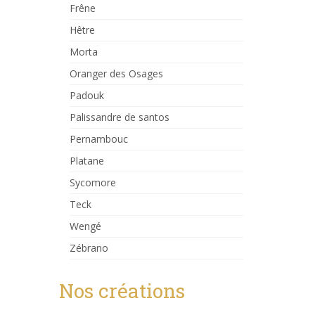
Frêne
Hêtre
Morta
Oranger des Osages
Padouk
Palissandre de santos
Pernambouc
Platane
Sycomore
Teck
Wengé
Zébrano
Nos créations