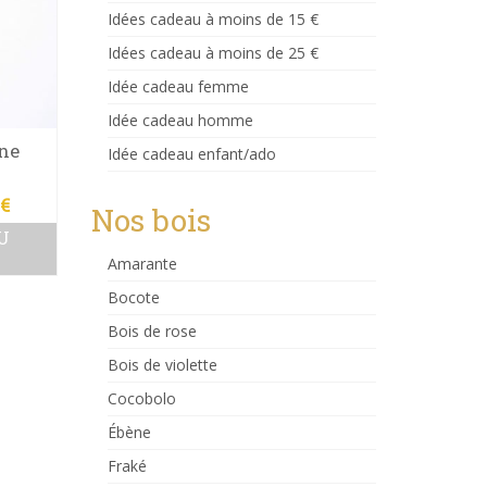
Idées cadeau à moins de 15 €
Idées cadeau à moins de 25 €
Idée cadeau femme
Idée cadeau homme
ène
Idée cadeau enfant/ado
Le
0
€
Nos bois
prix
U
l
actuel
Amarante
:
est :
€.
20.00 €.
Bocote
Bois de rose
Bois de violette
Cocobolo
Ébène
Fraké