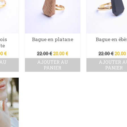
ois
Bague en platane
Bague en éb
te
Le
Le
Le
Le
00
€
22.00
€
20.00
€
22.00
€
20.0
x
prix
prix
prix
prix
 AU
AJOUTER AU
AJOUTER A
ial
actuel
initial
actuel
initia
PANIER
PANIER
t :
est :
était :
est :
était 
0 €.
20.00 €.
22.00 €.
20.00 €.
22.00 