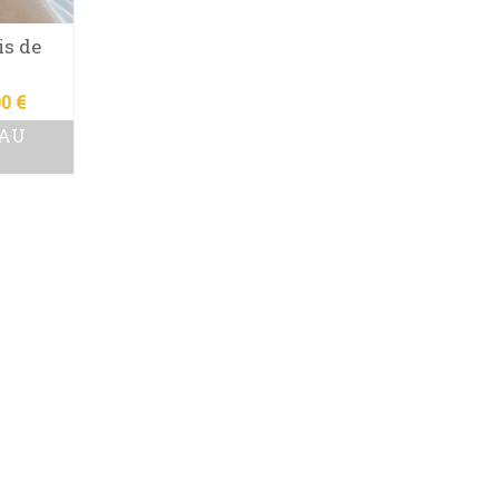
is de
Le
00
€
x
prix
 AU
ial
actuel
t :
est :
0 €.
20.00 €.