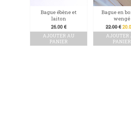
Bague ébène et
Bague en bo
laiton
wengé
Le
26.00
€
22.00
€
20.
pri
AJOUTER AU
AJOUTER
init
PANIER
PANIER
étai
22.0