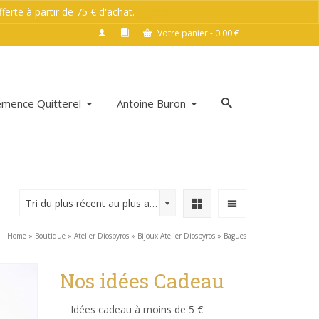
rte à partir de 75 € d'achat.
Ignorer
Votre panier
-
0.00
€
émence Quitterel
Antoine Buron
Tri du plus récent au plus ancien
Home
»
Boutique
»
Atelier Diospyros
»
Bijoux Atelier Diospyros
»
Bagues
Nos idées Cadeau
Idées cadeau à moins de 5 €