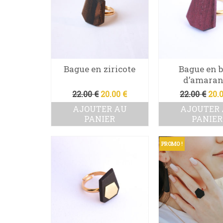
Bague en ziricote
Bague en b
d’amaran
Le
Le
Le
22.00
€
20.00
€
22.00
€
20.
prix
prix
pri
AJOUTER AU
AJOUTER
initial
actuel
init
PANIER
PANIER
était :
est :
étai
22.00 €.
20.00 €.
22.0
PROMO !