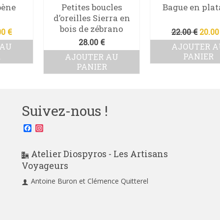
bène
Petites boucles
Bague en pla
d’oreilles Sierra en
bois de zébrano
Le
Le
00
€
22.00
€
20.0
x
prix
prix
28.00
€
 AU
AJOUTER A
tial
actuel
initi
R
PANIER
AJOUTER AU
t :
est :
était 
PANIER
00 €.
18.00 €.
22.00 
Suivez-nous !
Facebook
Instagram
Atelier Diospyros - Les Artisans
Voyageurs
Antoine Buron et Clémence Quitterel