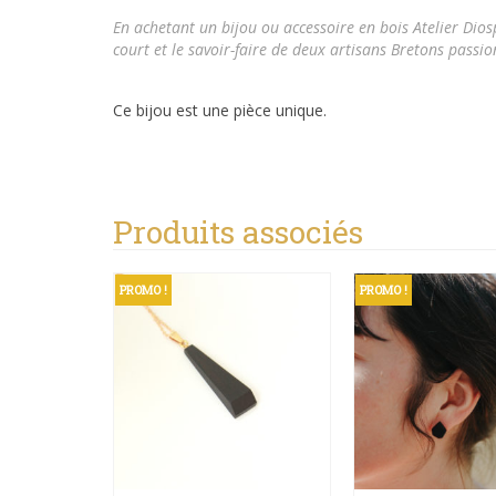
En achetant un bijou ou accessoire en bois
Atelier Dios
court et le savoir-faire de deux artisans Bretons passio
Ce bijou est une pièce unique.
Produits associés
PROMO !
PROMO !