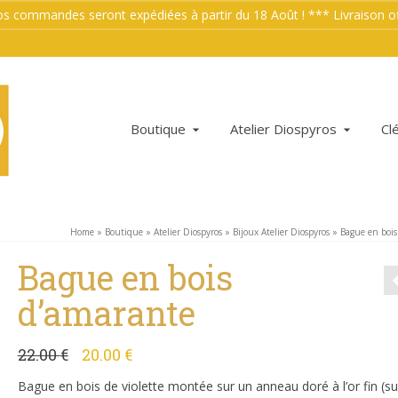
mmandes seront expédiées à partir du 18 Août ! *** Livraison offe
Boutique
Atelier Diospyros
Cl
Home
»
Boutique
»
Atelier Diospyros
»
Bijoux Atelier Diospyros
»
Bague en bois
Bague en bois
d’amarante
Le
Le
22.00
€
20.00
€
prix
prix
initial
actuel
Bague en bois de violette montée sur un anneau doré à l’or fin (s