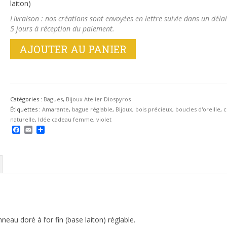
était :
est :
laiton)
22.00 €.
20.00 €.
Livraison : nos créations sont envoyées en lettre suivie dans un délai
5 jours à réception du paiement.
quantité
AJOUTER AU PANIER
de
Bague
en
bois
d'amarante
Catégories :
Bagues
,
Bijoux Atelier Diospyros
Étiquettes :
Amarante
,
bague réglable
,
Bijoux
,
bois précieux
,
boucles d'oreille
,
c
naturelle
,
Idée cadeau femme
,
violet
Facebook
Email
Partager
au doré à l’or fin (base laiton) réglable.