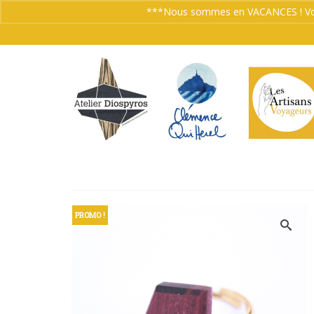
***Nous sommes en VACANCES ! Vos co
PROMO !