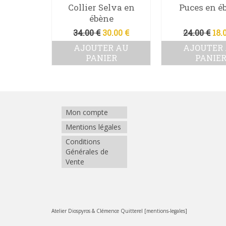
 en ébène
Collier Selva en
Puces en é
ébène
Le
Le
Le
0
€
34.00
€
30.00
€
24.00
€
18.
prix
prix
pri
DES
AJOUTER AU
AJOUTER
initial
actuel
ini
NS
PANIER
PANIE
était :
est :
étai
34.00 €.
30.00 €.
24.
oduit
usieurs
riations.
Mon compte
s
Mentions légales
tions
uvent
Conditions
re
Générales de
oisies
Vente
r
ge
oduit
Atelier Diospyros & Clémence Quitterel [mentions-legales]