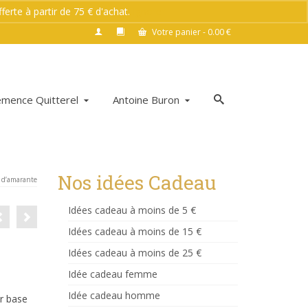
rte à partir de 75 € d'achat.
Ignorer
Votre panier
-
0.00
€
émence Quitterel
Antoine Buron
Nos idées Cadeau
 d’amarante
Idées cadeau à moins de 5 €
Idées cadeau à moins de 15 €
Idées cadeau à moins de 25 €
Idée cadeau femme
Idée cadeau homme
ur base