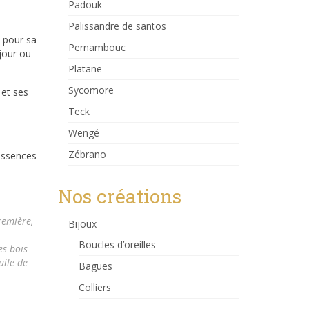
Padouk
Palissandre de santos
e pour sa
Pernambouc
 jour ou
Platane
Sycomore
 et ses
Teck
Wengé
Zébrano
 essences
Nos créations
remière,
Bijoux
Boucles d’oreilles
es bois
uile de
Bagues
Colliers