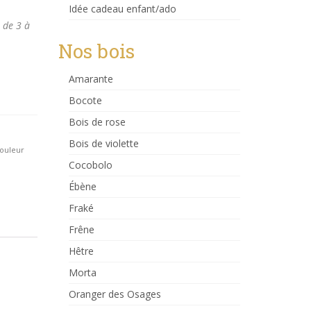
Idée cadeau enfant/ado
 de 3 à
Nos bois
Amarante
Bocote
Bois de rose
Bois de violette
ouleur
Cocobolo
Ébène
Fraké
Frêne
Hêtre
Morta
Oranger des Osages