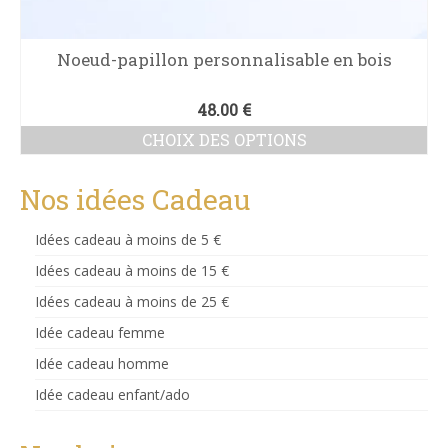
Noeud-papillon personnalisable en bois
48.00
€
CHOIX DES OPTIONS
Ce
produit
Nos idées Cadeau
a
plusieurs
Idées cadeau à moins de 5 €
variations.
Les
Idées cadeau à moins de 15 €
options
Idées cadeau à moins de 25 €
peuvent
être
Idée cadeau femme
choisies
sur
Idée cadeau homme
la
Idée cadeau enfant/ado
page
du
produit