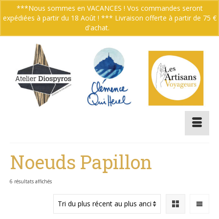
***Nous sommes en VACANCES ! Vos commandes seront
expédiées à partir du 18 Août ! *** Livraison offerte à partir de 75 €
Votre panier
-
0.00
€
d'achat.
Ignorer
Noeuds Papillon
Trié
6 résultats affichés
du
plus
récent