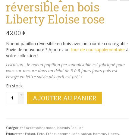
réversible en bois
Liberty Eloise rose
42.00
€
Noeud-papillon réversible en bois avec un tour de cou réglable
Envie de nouveauté ? Ajoutez un
tour de cou supplémentaire
à
votre collection !
Livraison : le noeud papillon personnalisable est fabriqué pour
vous sur mesure dans un délai de 3 à 5 jours jours puis est
envoyé en lettre suivie dès qu’il est prêt !
En stock
quantité
AJOUTER AU PANIER
de
Noeud-
papillon
réversible
en
Catégories :
Accessoires mode
,
Noeuds Papillon
bois
Étiquettes :
Enfant
,
Fête
,
Frêne
,
homme
,
Idée cadeau homme
,
Liberty
,