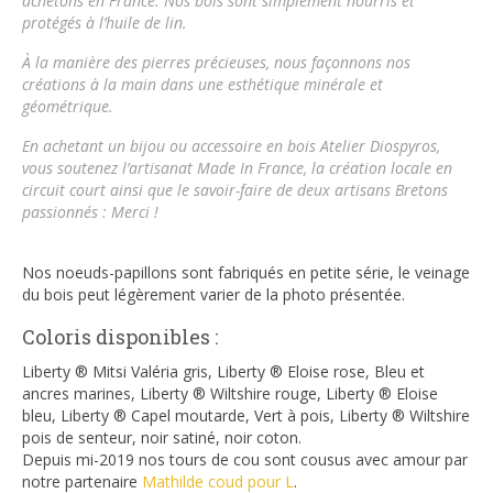
achetons en France. Nos bois sont simplement nourris et
protégés à l’huile de lin.
À la manière des pierres précieuses, nous façonnons nos
créations à la main dans une esthétique minérale et
géométrique.
En achetant un bijou ou accessoire en bois
Atelier Diospyros
,
vous soutenez l’artisanat Made In France, la création locale en
circuit court ainsi que le savoir-faire de deux artisans Bretons
passionnés : Merci !
Nos noeuds-papillons sont fabriqués en petite série, le veinage
du bois peut légèrement varier de la photo présentée.
Coloris disponibles :
Liberty ® Mitsi Valéria gris, Liberty ® Eloise rose, Bleu et
ancres marines, Liberty ® Wiltshire rouge, Liberty ® Eloise
bleu, Liberty ® Capel moutarde, Vert à pois, Liberty ® Wiltshire
pois de senteur, noir satiné, noir coton.
Depuis mi-2019 nos tours de cou sont cousus avec amour par
notre partenaire
Mathilde coud pour L
.