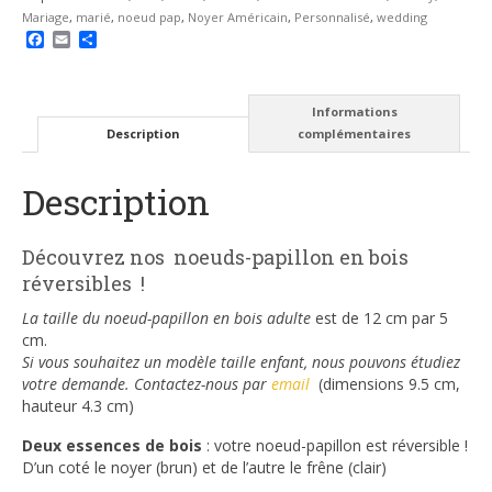
Liberty
Mariage
,
marié
,
noeud pap
,
Noyer Américain
,
Personnalisé
,
wedding
Eloise
Facebook
Email
Partager
rose
Informations
Description
complémentaires
Description
Découvrez nos noeuds-papillon en bois
réversibles !
La taille du noeud-papillon en bois adulte
est de 12 cm par 5
cm.
Si vous souhaitez un modèle taille enfant, nous pouvons étudiez
votre demande. Contactez-nous par
email
(dimensions 9.5 cm,
hauteur 4.3 cm)
Deux essences de bois
: votre noeud-papillon est réversible !
D’un coté le noyer (brun) et de l’autre le frêne (clair)