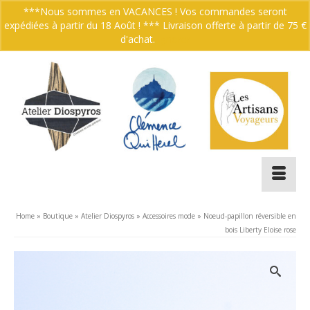
***Nous sommes en VACANCES ! Vos commandes seront
expédiées à partir du 18 Août ! *** Livraison offerte à partir de 75 €
Votre panier
-
0.00
€
d'achat.
Ignorer
Home
»
Boutique
»
Atelier Diospyros
»
Accessoires mode
»
Noeud-papillon réversible en
bois Liberty Eloise rose