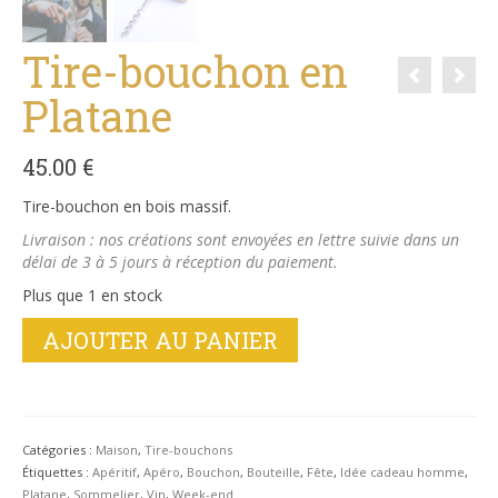
Tire-bouchon en
Platane
45.00
€
Tire-bouchon en bois massif.
Livraison : nos créations sont envoyées en lettre suivie dans un
délai de 3 à 5 jours à réception du paiement.
Plus que 1 en stock
quantité
AJOUTER AU PANIER
de
Tire-
bouchon
en
Platane
Catégories :
Maison
,
Tire-bouchons
Étiquettes :
Apéritif
,
Apéro
,
Bouchon
,
Bouteille
,
Fête
,
Idée cadeau homme
,
Platane
,
Sommelier
,
Vin
,
Week-end