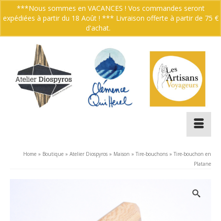
***Nous sommes en VACANCES ! Vos commandes seront
expédiées à partir du 18 Août ! *** Livraison offerte à partir de 75 €
Votre panier
-
0.00
€
d'achat.
Ignorer
Home
»
Boutique
»
Atelier Diospyros
»
Maison
»
Tire-bouchons
»
Tire-bouchon en
Platane