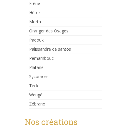
Frêne
Hêtre
Morta
Oranger des Osages
Padouk
Palissandre de santos
Pernambouc
Platane
Sycomore
Teck
Wengé
Zébrano
Nos créations