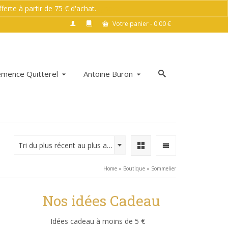
rte à partir de 75 € d'achat.
Ignorer
Votre panier
-
0.00
€
émence Quitterel
Antoine Buron
Tri du plus récent au plus ancien
Home
»
Boutique
»
Sommelier
Nos idées Cadeau
Idées cadeau à moins de 5 €