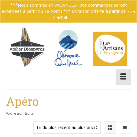
***Nous sommes en VACANCES ! Vos commandes seront
expédiées à partir du 18 Août ! *** Livraison offerte à partir de 75 €
Votre panier
-
0.00
€
d'achat.
Ignorer
Apéro
Voici le seul résultat