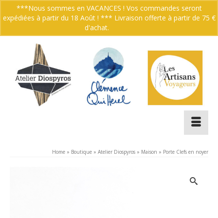
***Nous sommes en VACANCES ! Vos commandes seront
expédiées à partir du 18 Août ! *** Livraison offerte à partir de 75 €
Votre panier
-
0.00
€
d'achat.
Ignorer
Home
»
Boutique
»
Atelier Diospyros
»
Maison
»
Porte Clefs en noyer