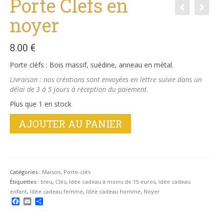
Porte Clefs en
noyer
8.00
€
Porte cléfs : Bois massif, suédine, anneau en métal.
Livraison : nos créations sont envoyées en lettre suivie dans un
délai de 3 à 5 jours à réception du paiement.
Plus que 1 en stock
quantité
AJOUTER AU PANIER
de
Porte
Clefs
en
noyer
Catégories :
Maison
,
Porte-clés
Étiquettes :
bleu
,
Clés
,
Idée cadeau à moins de 15 euros
,
Idée cadeau
enfant
,
Idée cadeau femme
,
Idée cadeau homme
,
Noyer
Facebook
Email
Partager