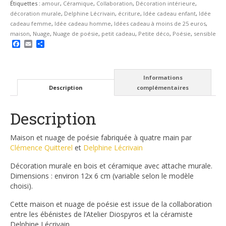
Étiquettes :
amour
,
Céramique
,
Collaboration
,
Décoration intérieure
,
décoration murale
,
Delphine Lécrivain
,
écriture
,
Idée cadeau enfant
,
Idée
cadeau femme
,
Idée cadeau homme
,
Idées cadeau à moins de 25 euros
,
maison
,
Nuage
,
Nuage de poésie
,
petit cadeau
,
Petite déco
,
Poésie
,
sensible
Facebook
Email
Partager
Informations
Description
complémentaires
Description
Maison et nuage de poésie fabriquée à quatre main par
Clémence Quitterel
et
Delphine Lécrivain
Décoration murale en bois et céramique avec attache murale.
Dimensions : environ 12x 6 cm (variable selon le modèle
choisi).
Cette maison et nuage de poésie est issue de la collaboration
entre les ébénistes de l’Atelier Diospyros et la céramiste
Delphine Lécrivain.