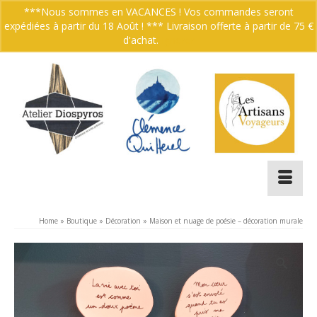
***Nous sommes en VACANCES ! Vos commandes seront
expédiées à partir du 18 Août ! *** Livraison offerte à partir de 75 €
Votre panier
-
0.00
€
d'achat.
Ignorer
Home
»
Boutique
»
Décoration
»
Maison et nuage de poésie – décoration murale