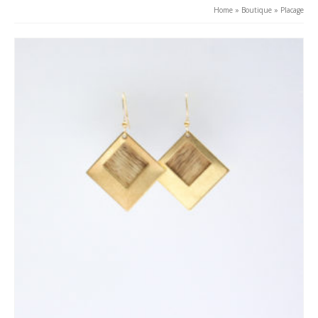
au
Home
»
Boutique
»
Placage
plus
ancien