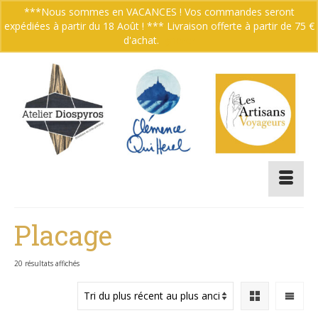
***Nous sommes en VACANCES ! Vos commandes seront
expédiées à partir du 18 Août ! *** Livraison offerte à partir de 75 €
Votre panier
-
0.00
€
d'achat.
Ignorer
Placage
Trié
20 résultats affichés
du
plus
récent