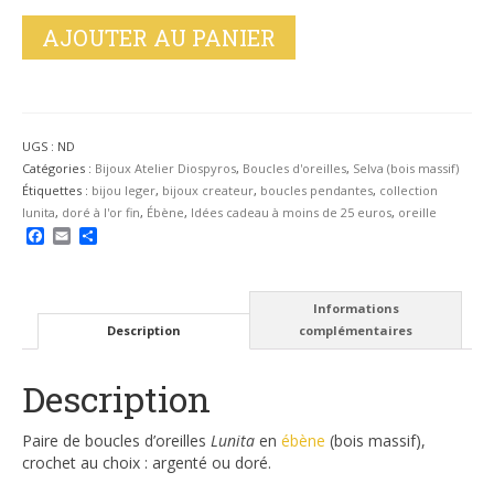
AJOUTER AU PANIER
UGS :
ND
Catégories :
Bijoux Atelier Diospyros
,
Boucles d'oreilles
,
Selva (bois massif)
Étiquettes :
bijou leger
,
bijoux createur
,
boucles pendantes
,
collection
lunita
,
doré à l'or fin
,
Ébène
,
Idées cadeau à moins de 25 euros
,
oreille
Facebook
Email
Partager
Informations
Description
complémentaires
Description
Paire de boucles d’oreilles
Lunita
en
ébène
(bois massif),
crochet au choix : argenté ou doré.