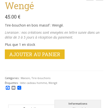
Wengé
45.00
€
Tire-bouchon en bois massif : Wengé.
Livraison : nos créations sont envoyées en lettre suivie dans un
délai de 3 à 5 jours à réception du paiement.
Plus que 1 en stock
quantité
AJOUTER AU PANIER
de
Tire-
bouchon
en
Wengé
Catégories :
Maison
,
Tire-bouchons
Étiquettes :
Idée cadeau homme
,
Wengé
Facebook
Email
Partager
Informations