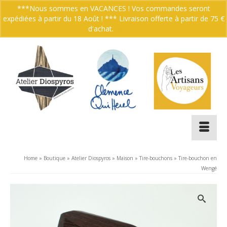
***Nous sommes en VACANCES ! Vos commandes seront
expédiées à partir du 18 Août ! *** Livraison offerte à partir de 75 €
Votre panier
-
0.00
€
d'achat.
Ignorer
Home
»
Boutique
»
Atelier Diospyros
»
Maison
»
Tire-bouchons
»
Tire-bouchon en
Wengé