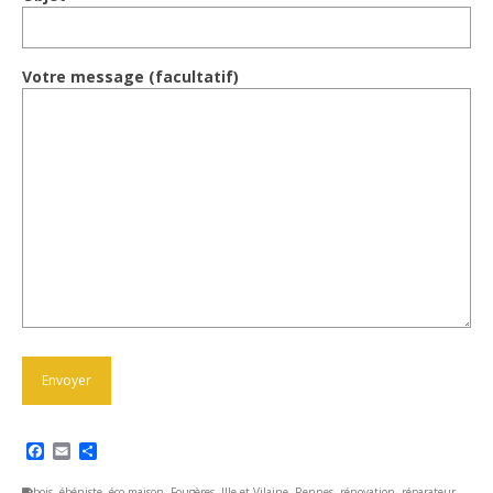
Votre message (facultatif)
Facebook
Email
Partager
bois
,
ébéniste
,
éco maison
,
Fougères
,
Ille-et-Vilaine
,
Rennes
,
rénovation
,
réparateur
,