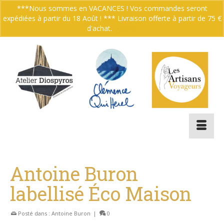
***Nous sommes en VACANCES ! Vos commandes seront
expédiées à partir du 18 Août ! *** Livraison offerte à partir de 75 €
Votre panier
-
0.00
€
d'achat.
Ignorer
Antoine Buron
labellisé Éco Maison
Posté dans :
Antoine Buron
|
0