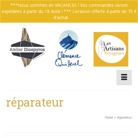
***Nous sommes en VACANCES ! Vos commandes seront
expédiées à partir du 18 Août ! *** Livraison offerte à partir de 75 €
Votre panier
-
0.00
€
d'achat.
Ignorer
réparateur
Home
»
réparateur