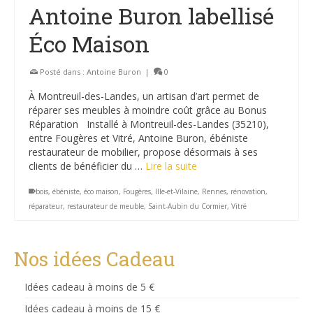
Antoine Buron labellisé
Éco Maison
Posté dans :
Antoine Buron
|
0
À Montreuil-des-Landes, un artisan d’art permet de
réparer ses meubles à moindre coût grâce au Bonus
Réparation Installé à Montreuil-des-Landes (35210),
entre Fougères et Vitré, Antoine Buron, ébéniste
restaurateur de mobilier, propose désormais à ses
clients de bénéficier du …
Lire la suite
bois
,
ébéniste
,
éco maison
,
Fougères
,
Ille-et-Vilaine
,
Rennes
,
rénovation
,
réparateur
,
restaurateur de meuble
,
Saint-Aubin du Cormier
,
Vitré
Nos idées Cadeau
Idées cadeau à moins de 5 €
Idées cadeau à moins de 15 €