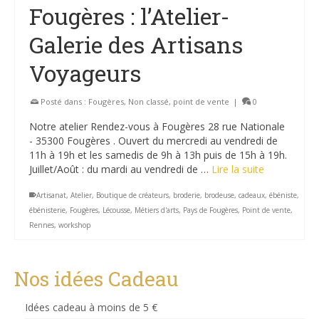
Fougères : l’Atelier-
Galerie des Artisans
Voyageurs
Posté dans :
Fougères
,
Non classé
,
point de vente
|
0
Notre atelier Rendez-vous à Fougères 28 rue Nationale
- 35300 Fougères . Ouvert du mercredi au vendredi de
11h à 19h et les samedis de 9h à 13h puis de 15h à 19h.
Juillet/Août : du mardi au vendredi de …
Lire la suite
Artisanat
,
Atelier
,
Boutique de créateurs
,
broderie
,
brodeuse
,
cadeaux
,
ébéniste
,
ébénisterie
,
Fougères
,
Lécousse
,
Métiers d'arts
,
Pays de Fougères
,
Point de vente
,
Rennes
,
workshop
Nos idées Cadeau
Idées cadeau à moins de 5 €