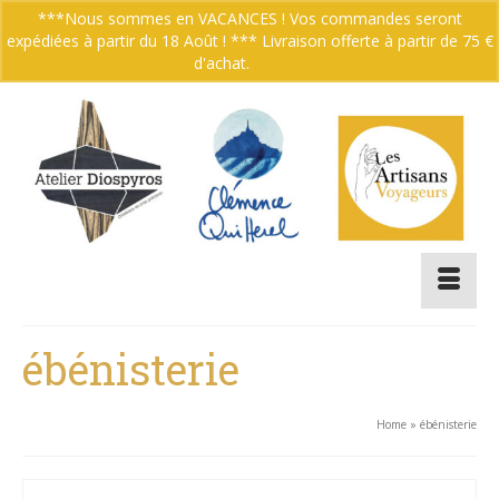
***Nous sommes en VACANCES ! Vos commandes seront
expédiées à partir du 18 Août ! *** Livraison offerte à partir de 75 €
Votre panier
-
0.00
€
d'achat.
Ignorer
ébénisterie
Home
»
ébénisterie