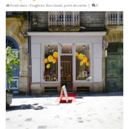
Posté dans :
Fougères
,
Non classé
,
point de vente
|
0