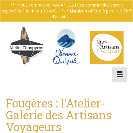
***Nous sommes en VACANCES ! Vos commandes seront
expédiées à partir du 18 Août ! *** Livraison offerte à partir de 75 €
Votre panier
-
0.00
€
d'achat.
Ignorer
Fougères : l’Atelier-
Galerie des Artisans
Voyageurs