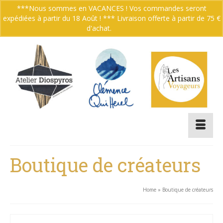
***Nous sommes en VACANCES ! Vos commandes seront
expédiées à partir du 18 Août ! *** Livraison offerte à partir de 75 €
Votre panier
-
0.00
€
d'achat.
Ignorer
Boutique de créateurs
Home
»
Boutique de créateurs