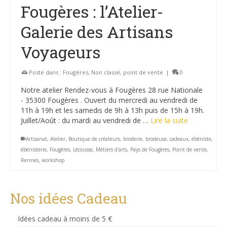
Fougères : l’Atelier-
Galerie des Artisans
Voyageurs
Posté dans :
Fougères
,
Non classé
,
point de vente
|
0
Notre atelier Rendez-vous à Fougères 28 rue Nationale
- 35300 Fougères . Ouvert du mercredi au vendredi de
11h à 19h et les samedis de 9h à 13h puis de 15h à 19h.
Juillet/Août : du mardi au vendredi de …
Lire la suite
Artisanat
,
Atelier
,
Boutique de créateurs
,
broderie
,
brodeuse
,
cadeaux
,
ébéniste
,
ébénisterie
,
Fougères
,
Lécousse
,
Métiers d'arts
,
Pays de Fougères
,
Point de vente
,
Rennes
,
workshop
Nos idées Cadeau
Idées cadeau à moins de 5 €