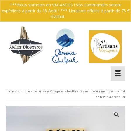
***Nous sommes en VACANCES ! Vos commandes seront
expédiées à partir du 18 Août ! *** Livraison offerte à partir de 75 €
Votre panier
-
0.00
€
d'achat.
Ignorer
Home
»
Boutique
»
Les Artisans Voyageurs
»
Les Bons baisers – saveur maritime – carnet
de bisous à distribuer