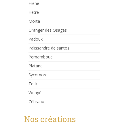
Frêne
Hêtre
Morta
Oranger des Osages
Padouk
Palissandre de santos
Pernambouc
Platane
Sycomore
Teck
Wengé
Zébrano
Nos créations