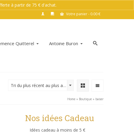
rte à partir de 75 € d'achat.
Ignorer
Votre panier
-
0.00
€
émence Quitterel
Antoine Buron
Tri du plus récent au plus ancien
Home
»
Boutique
»
baiser
Nos idées Cadeau
Idées cadeau à moins de 5 €