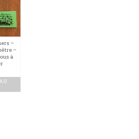
sers –
être –
sous à
er
 AU