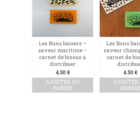
Les Bons baisers –
Les Bons bai
saveur maritime –
saveur champ
carnet de bisous à
carnet de bi
distribuer
distribu
4.50
€
4.50
€
AJOUTER AU
AJOUTER
PANIER
PANIER