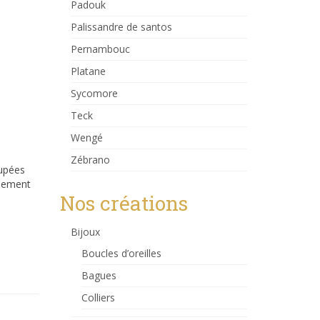
Padouk
Palissandre de santos
Pernambouc
Platane
Sycomore
Teck
Wengé
Zébrano
oupées
usement
Nos créations
Bijoux
Boucles d’oreilles
Bagues
Colliers