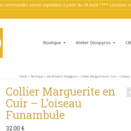
mmandes seront expédiées à partir du 18 Août ! *** Livraison offe
Boutique
Atelier Diospyros
Cl
Home
»
Boutique
»
Les Artisans Voyageurs
»
Collier Marguerite en Cuir – L’oise
Collier Marguerite en
Cuir – L’oiseau
Funambule
32.00
€