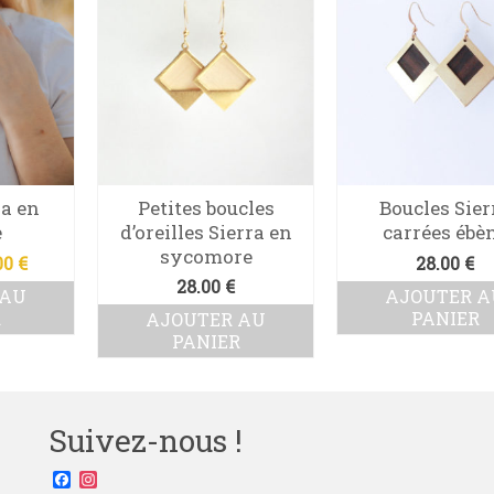
va en
Petites boucles
Boucles Sier
e
d’oreilles Sierra en
carrées ébè
sycomore
Le
00
€
28.00
€
x
prix
28.00
€
 AU
AJOUTER A
tial
actuel
R
PANIER
AJOUTER AU
t :
est :
PANIER
0 €.
30.00 €.
Suivez-nous !
Facebook
Instagram