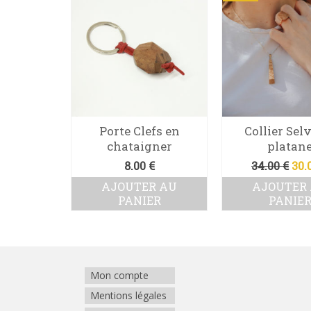
éalisez
Porte Clefs en
Collier Sel
en bois «
chataigner
platan
Le
0
€
8.00
€
34.00
€
30.
pri
DES
AJOUTER AU
AJOUTER
ini
NS
PANIER
PANIE
étai
34.0
oduit
usieurs
riations.
Mon compte
s
Mentions légales
tions