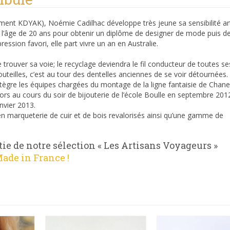
ment KDYAK), Noémie Cadilhac développe très jeune sa sensibilité art
is à l’âge de 20 ans pour obtenir un diplôme de designer de mode puis d
ssion favori, elle part vivre un an en Australie.
 trouver sa voie; le recyclage deviendra le fil conducteur de toutes se
outeilles, c’est au tour des dentelles anciennes de se voir détournées.
intègre les équipes chargées du montage de la ligne fantaisie de Chane
alors au cours du soir de bijouterie de l’école Boulle en septembre 2012
nvier 2013.
 en marqueterie de cuir et de bois revalorisés ainsi qu’une gamme de
ie de notre sélection « Les Artisans Voyageurs »
ade in France !