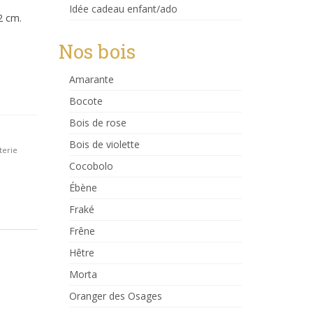
Idée cadeau enfant/ado
2 cm.
Nos bois
Amarante
Bocote
Bois de rose
Bois de violette
erie
Cocobolo
Ébène
Fraké
Frêne
Hêtre
Morta
Oranger des Osages