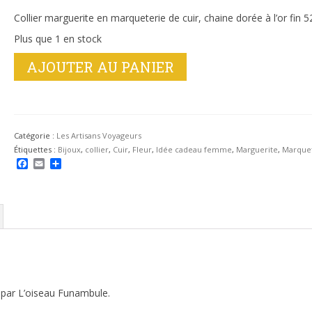
Collier marguerite en marqueterie de cuir, chaine dorée à l’or fin 5
Plus que 1 en stock
quantité
AJOUTER AU PANIER
de
Collier
Marguerite
en
Cuir
Catégorie :
Les Artisans Voyageurs
-
Étiquettes :
Bijoux
,
collier
,
Cuir
,
Fleur
,
Idée cadeau femme
,
Marguerite
,
Marquet
L'oiseau
Facebook
Email
Partager
Funambule
e par L’oiseau Funambule.