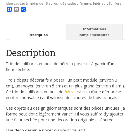
Idée cadeau à moins de 15 euros
,
Idée cadeau femme
,
Intérieur
,
Soliflore
Facebook
Email
Partager
Informations
Description
complémentaires
Description
Trio de soliflores en bois de hêtre à poser et à garnir d’une
fleur séchée.
Trois objets décoratifs à poser : un petit module (environ 3
cm), un moyen (environ 5 cm) et un plus grand (environ 8 cm ).
Ce trio de soliflores en bois de
hêtre
est issu d’une démarche
écot-responsable car il valorise des chutes de bois français.
Ces objets au design géométriques sont des pièces uniques (la
forme peut donc légèrement varier) ! Il vous suffira d’y ajouter
une fleur séchée pour une décoration originale et épurée.
Une déco design à poser où vous voulez !