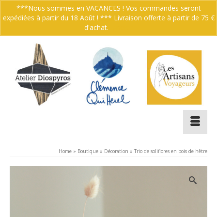
***Nous sommes en VACANCES ! Vos commandes seront
expédiées à partir du 18 Août ! *** Livraison offerte à partir de 75 €
Votre panier
-
0.00
€
d'achat.
Ignorer
Home
»
Boutique
»
Décoration
»
Trio de soliflores en bois de hêtre