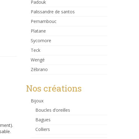
Padouk
Palissandre de santos
Pernambouc
Platane
Sycomore
Teck
Wengé
Zébrano
Nos créations
Bijoux
Boucles d’oreilles
Bagues
ement).
Colliers
sable.