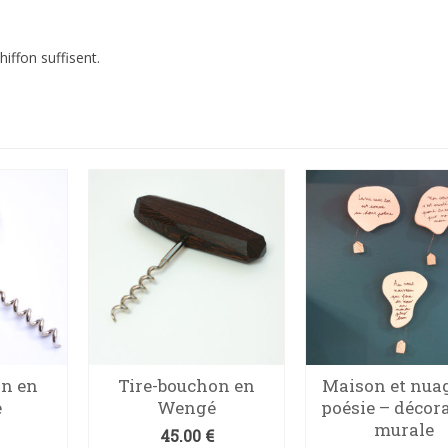
iffon suffisent.
on en
Tire-bouchon en
Maison et nua
e
Wengé
poésie – décor
murale
45.00
€