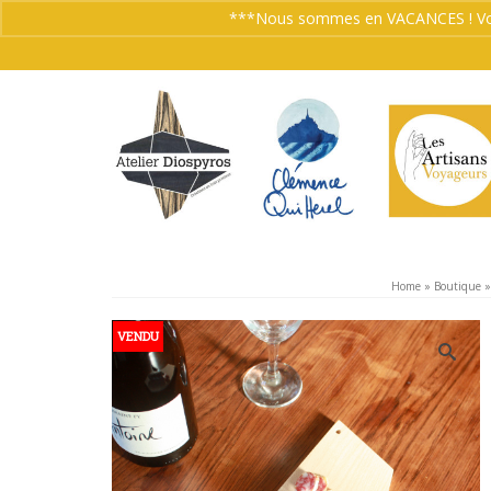
***Nous sommes en VACANCES ! Vos co
Home
»
Boutique
»
VENDU