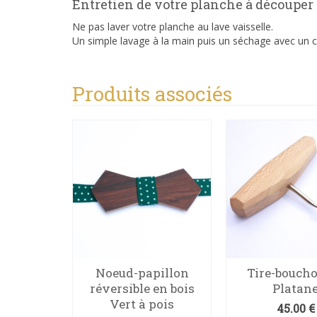
Entretien de votre planche à découper
Ne pas laver votre planche au lave vaisselle.
Un simple lavage à la main puis un séchage avec un ch
Produits associés
pillon
Noeud-papillon
Tire-bouch
en bois
réversible en bois
Platan
ltshire
Vert à pois
45.00
€