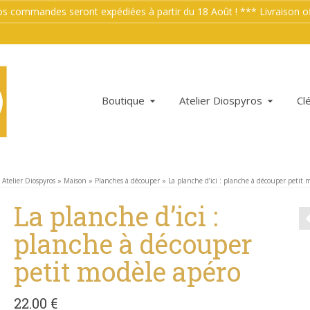
mmandes seront expédiées à partir du 18 Août ! *** Livraison offe
Boutique
Atelier Diospyros
Cl
Atelier Diospyros
»
Maison
»
Planches à découper
»
La planche d’ici : planche à découper petit 
La planche d’ici :
planche à découper
petit modèle apéro
22.00
€