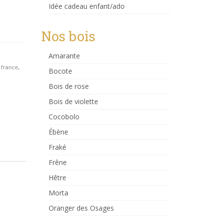
Idée cadeau enfant/ado
Nos bois
Amarante
 france
,
Bocote
Bois de rose
Bois de violette
Cocobolo
Ébène
Fraké
Frêne
Hêtre
Morta
Oranger des Osages