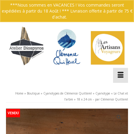
***Nous sommes en VACANCES ! Vos commandes seront
expédiées à partir du 18 Août ! *** Livraison offerte à partir de 75 €
Votre panier
-
0.00
€
d'achat.
Ignorer
Home
»
Boutique
»
Cyanotypes de Clémence Quitterel
»
Cyanotype « Le Chat et
l’arbre » 18 x 24 cm – par Clémence Quitterel
VENDU