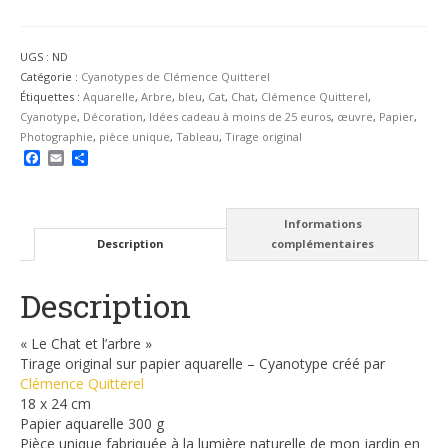
UGS :
ND
Catégorie :
Cyanotypes de Clémence Quitterel
Étiquettes :
Aquarelle
,
Arbre
,
bleu
,
Cat
,
Chat
,
Clémence Quitterel
,
Cyanotype
,
Décoration
,
Idées cadeau à moins de 25 euros
,
œuvre
,
Papier
,
Photographie
,
pièce unique
,
Tableau
,
Tirage original
Facebook
Email
Partager
Informations
Description
complémentaires
Description
« Le Chat et l’arbre »
Tirage original sur papier aquarelle – Cyanotype créé par
Clémence Quitterel
18 x 24 cm
Papier aquarelle 300 g
Pièce unique fabriquée à la lumière naturelle de mon jardin en