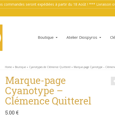
mmandes seront expédiées à partir du 18 Août ! *** Livraison offe
Boutique
Atelier Diospyros
Cl
Home
»
Boutique
»
Cyanotypes de Clémence Quitterel
»
Marque-page Cyanotype – Clémenc
Marque-page
Cyanotype –
Clémence Quitterel
5.00
€