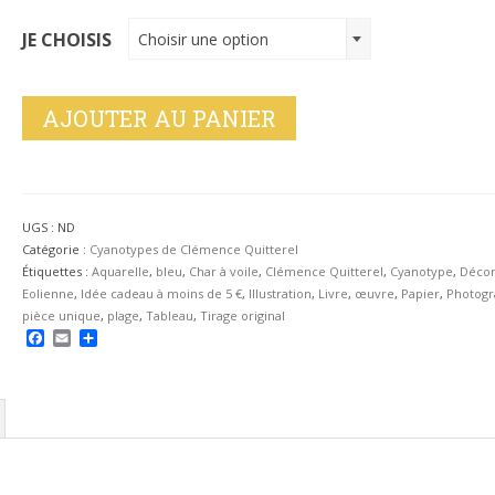
JE CHOISIS
Choisir une option
AJOUTER AU PANIER
UGS :
ND
Catégorie :
Cyanotypes de Clémence Quitterel
Étiquettes :
Aquarelle
,
bleu
,
Char à voile
,
Clémence Quitterel
,
Cyanotype
,
Décor
Eolienne
,
Idée cadeau à moins de 5 €
,
Illustration
,
Livre
,
œuvre
,
Papier
,
Photogr
pièce unique
,
plage
,
Tableau
,
Tirage original
Facebook
Email
Partager