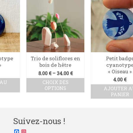
otype
Trio de soliflores en
Petit badg
»
bois de hêtre
cyanotyp
« Oiseau »
8.00
€
–
34.00
€
4.00
€
 AU
CHOIX DES
R
OPTIONS
AJOUTER A
PANIER
Ce
produit
a
plusieurs
Suivez-nous !
variations.
Les
options
Facebook
Instagram