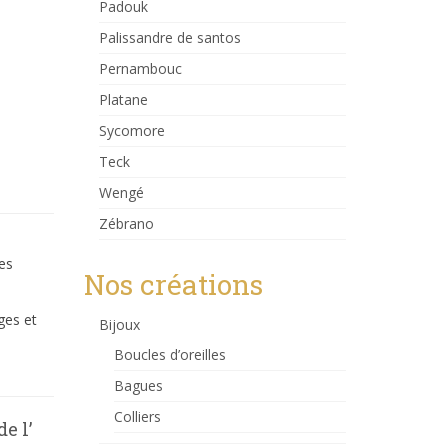
Padouk
Palissandre de santos
Pernambouc
Platane
Sycomore
Teck
Wengé
Zébrano
des
Nos créations
ges et
Bijoux
Boucles d’oreilles
Bagues
Colliers
e l’