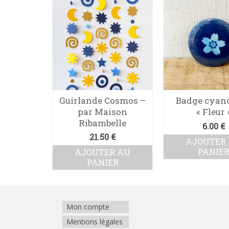
adge
Guirlande Cosmos –
Badge cyan
 « Mont
par Maison
« Fleur 
chel »
Ribambelle
6.00
€
€
21.50
€
AJOUTER
PANIE
R AU
AJOUTER AU
ER
PANIER
Mon compte
Mentions légales