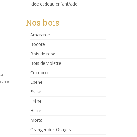
Idée cadeau enfant/ado
Nos bois
Amarante
Bocote
Bois de rose
Bois de violette
Cocobolo
ation
,
aphie
,
Ébène
Fraké
Frêne
Hêtre
Morta
Oranger des Osages