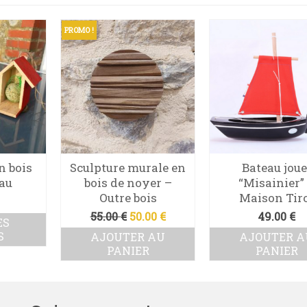
PROMO !
n bois
Sculpture murale en
Bateau joue
eau
bois de noyer –
“Misainier”
Outre bois
Maison Tir
Le
Le
55.00
€
50.00
€
49.00
€
ES
prix
prix
S
AJOUTER AU
AJOUTER A
initial
actuel
PANIER
PANIER
était :
est :
uit
55.00 €.
50.00 €.
ieurs
tions.