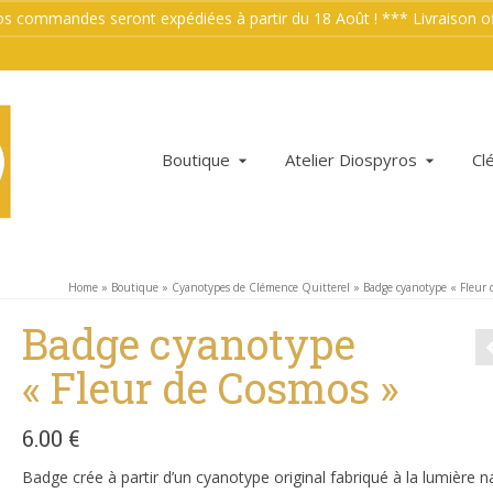
mmandes seront expédiées à partir du 18 Août ! *** Livraison offe
Boutique
Atelier Diospyros
Cl
Home
»
Boutique
»
Cyanotypes de Clémence Quitterel
»
Badge cyanotype « Fleur 
Badge cyanotype
« Fleur de Cosmos »
6.00
€
Badge crée à partir d’un cyanotype original fabriqué à la lumière na