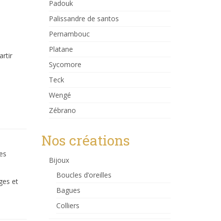
Padouk
Palissandre de santos
Pernambouc
Platane
rtir
Sycomore
Teck
Wengé
Zébrano
Nos créations
des
Bijoux
Boucles d’oreilles
ges et
Bagues
Colliers