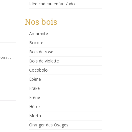
Idée cadeau enfant/ado
Nos bois
Amarante
Bocote
Bois de rose
coration
,
Bois de violette
Cocobolo
Ébène
Fraké
Frêne
Hêtre
Morta
Oranger des Osages