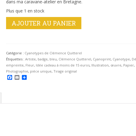
dans ma caravane-atelier en Bretagne.
Plus que 1 en stock
quantité
AJOUTER AU PANIER
de
Badge
cyanotype
"Fleur
de
Catégorie :
Cyanotypes de Clémence Quitterel
Cosmos"
Étiquettes :
Artiste
,
badge
,
bleu
,
Clémence Quitterel
,
Cyanoprint
,
Cyanotype
,
Dé
empreinte
,
Fleur
,
Idée cadeau à moins de 15 euros
,
Illustration
,
œuvre
,
Papier
,
Photographie
,
pièce unique
,
Tirage original
Facebook
Email
Partager