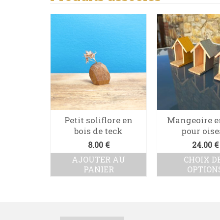
erte du
Petit soliflore en
Mangeoire e
ype
bois de teck
pour ois
0
€
8.00
€
24.00
€
R AU
AJOUTER AU
CHOIX D
ER
PANIER
OPTION
Ce
prod
a
plus
varia