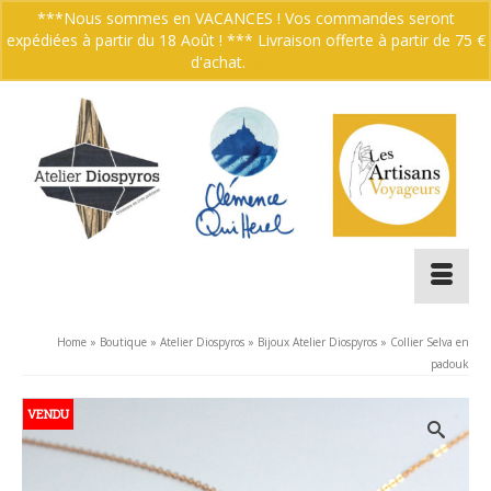
***Nous sommes en VACANCES ! Vos commandes seront
expédiées à partir du 18 Août ! *** Livraison offerte à partir de 75 €
Votre panier
-
0.00
€
d'achat.
Ignorer
Home
»
Boutique
»
Atelier Diospyros
»
Bijoux Atelier Diospyros
»
Collier Selva en
padouk
VENDU