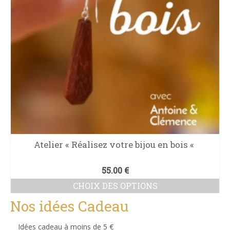
Atelier « Réalisez votre bijou en bois «
55.00
€
CHOIX DES OPTIONS
Ce
Nos idées Cadeau
produit
a
Idées cadeau à moins de 5 €
plusieurs