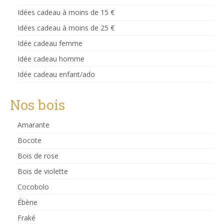
variations.
Idées cadeau à moins de 15 €
Les
Idées cadeau à moins de 25 €
options
peuvent
Idée cadeau femme
être
choisies
Idée cadeau homme
sur
Idée cadeau enfant/ado
la
page
du
Nos bois
produit
Amarante
Bocote
Bois de rose
Bois de violette
Cocobolo
Ébène
Fraké