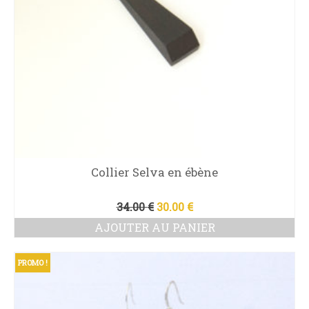
Collier Selva en ébène
Le
Le
34.00
€
30.00
€
prix
prix
AJOUTER AU PANIER
initial
actuel
était :
est :
34.00 €.
30.00 €.
PROMO !