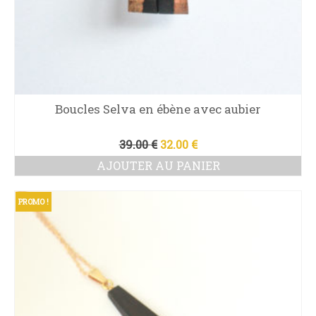
Boucles Selva en ébène avec aubier
Le
Le
39.00
€
32.00
€
prix
prix
AJOUTER AU PANIER
initial
actuel
était :
est :
39.00 €.
32.00 €.
PROMO !