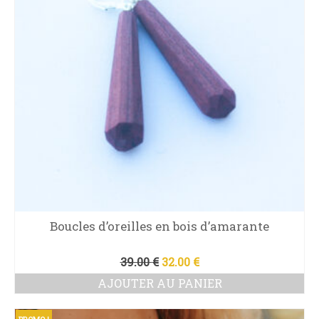
Boucles d’oreilles en bois d’amarante
Le
Le
39.00
€
32.00
€
prix
prix
AJOUTER AU PANIER
initial
actuel
était :
est :
39.00 €.
32.00 €.