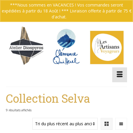
***Nous sommes en VACANCES ! Vos commandes seront
expédiées à partir du 18 Août ! *** Livraison offerte à partir de 75 €
Votre panier
-
0.00
€
d'achat.
Ignorer
Collection Selva
Trié
9 résultats affichés
du
plus
récent