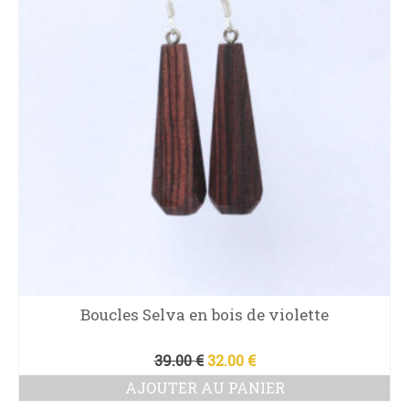
Boucles Selva en bois de violette
Le
Le
39.00
€
32.00
€
prix
prix
AJOUTER AU PANIER
initial
actuel