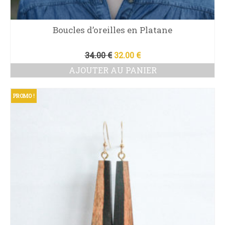
Boucles d’oreilles en Platane
Le
Le
34.00
€
32.00
€
prix
prix
AJOUTER AU PANIER
initial
actuel
était :
est :
34.00 €.
32.00 €.
PROMO !