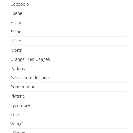
Cocobolo
Ébène
Fraké
Frêne
Hêtre
Morta
Oranger des Osages
Padouk
Palissandre de santos
Pernambouc
Platane
Sycomore
Teck
Wengé
Zébrano