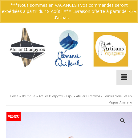
***Nous sommes en VACANCES ! Vos commandes seront
expédiées à partir du 18 Août ! *** Livraison offerte à partir de 75 €
Votre panier
-
0.00
€
d'achat.
Ignorer
Home
»
Boutique
»
Atelier Diospyros
»
Bijoux Atelier Diospyros
»
Boucles d’oreilles en
Pequia Amarello
VENDU