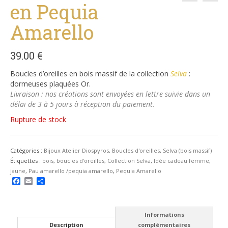
en Pequia
Amarello
39.00
€
Boucles d’oreilles en bois massif de la collection
Selva
:
dormeuses plaquées Or.
Livraison : nos créations sont envoyées en lettre suivie dans un
délai de 3 à 5 jours à réception du paiement.
Rupture de stock
Catégories :
Bijoux Atelier Diospyros
,
Boucles d'oreilles
,
Selva (bois massif)
Étiquettes :
bois
,
boucles d'oreilles
,
Collection Selva
,
Idée cadeau femme
,
jaune
,
Pau amarello /pequia amarello
,
Pequia Amarello
Facebook
Email
Partager
Informations
Description
complémentaires