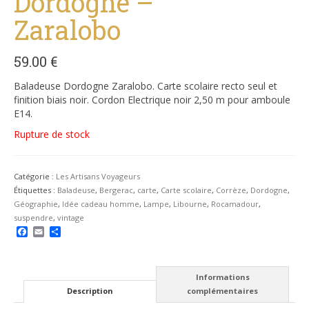
Dordogne –
Zaralobo
59.00
€
Baladeuse Dordogne Zaralobo. Carte scolaire recto seul et
finition biais noir. Cordon Electrique noir 2,50 m pour amboule
E14.
Rupture de stock
Catégorie :
Les Artisans Voyageurs
Étiquettes :
Baladeuse
,
Bergerac
,
carte
,
Carte scolaire
,
Corrèze
,
Dordogne
,
Géographie
,
Idée cadeau homme
,
Lampe
,
Libourne
,
Rocamadour
,
suspendre
,
vintage
Facebook
Email
Partager
Informations
Description
complémentaires