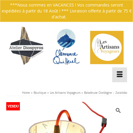
***Nous sommes en VACANCES ! Vos commandes seront
expédiées à partir du 18 Août ! *** Livraison offerte à partir de 75 €
Votre panier
-
0.00
€
d'achat.
Ignorer
Home
»
Boutique
»
Les Artisans Voyageurs
»
Baladeuse Dordogne – Zaralobo
VENDU