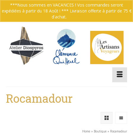
***Nous sommes en VACANCES ! Vos commandes seront
expédiées à partir du 18 Août ! *** Livraison offerte à partir de 75 €
Votre panier
-
0.00
€
d'achat.
Ignorer
Rocamadour
Home
»
Boutique
»
Rocamadour