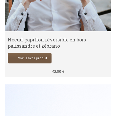
Noeud-papillon réversible en bois
palissandre et zébrano
Voir la fiche produit
42.00
€