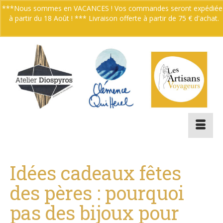
***Nous sommes en VACANCES ! Vos commandes seront expédiée
à partir du 18 Août ! *** Livraison offerte à partir de 75 € d'achat.
Votre panier
-
0.00
€
Ignorer
Idées cadeaux fêtes
des pères : pourquoi
pas des bijoux pour