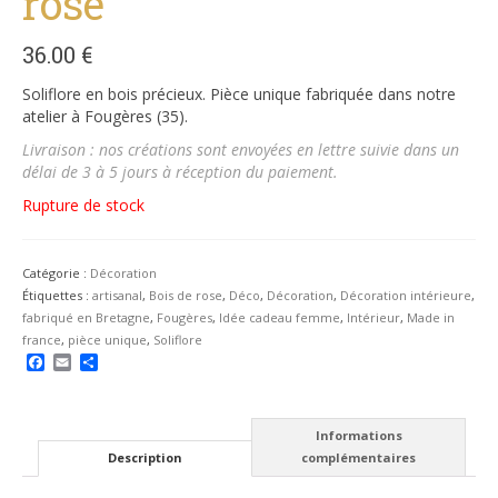
rose
36.00
€
Soliflore en bois précieux. Pièce unique fabriquée dans notre
atelier à Fougères (35).
Livraison : nos créations sont envoyées en lettre suivie dans un
délai de 3 à 5 jours à réception du paiement.
Rupture de stock
Catégorie :
Décoration
Étiquettes :
artisanal
,
Bois de rose
,
Déco
,
Décoration
,
Décoration intérieure
,
fabriqué en Bretagne
,
Fougères
,
Idée cadeau femme
,
Intérieur
,
Made in
france
,
pièce unique
,
Soliflore
Facebook
Email
Partager
Informations
Description
complémentaires