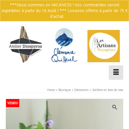
***Nous sommes en VACANCES ! Vos commandes seront
expédiées à partir du 18 Août ! *** Livraison offerte à partir de 75 €
Votre panier
-
0.00
€
d'achat.
Ignorer
Home
»
Boutique
»
Décoration
»
Soliflore en bois de rose
VENDU