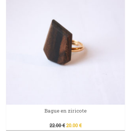
Bague en ziricote
Le
Le
22.00
€
20.00
€
prix
prix