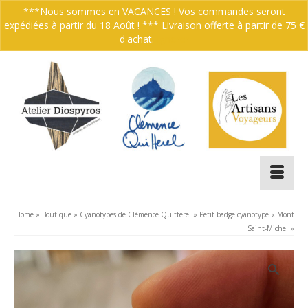
***Nous sommes en VACANCES ! Vos commandes seront
expédiées à partir du 18 Août ! *** Livraison offerte à partir de 75 €
Votre panier
-
0.00
€
d'achat.
Ignorer
Home
»
Boutique
»
Cyanotypes de Clémence Quitterel
»
Petit badge cyanotype « Mont
Saint-Michel »