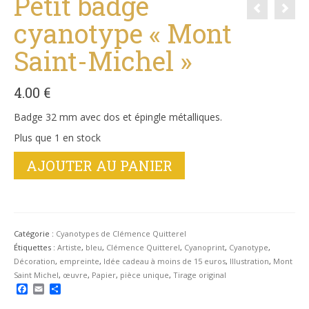
Petit badge
cyanotype « Mont
Saint-Michel »
4.00
€
Badge 32 mm avec dos et épingle métalliques.
Plus que 1 en stock
quantité
AJOUTER AU PANIER
de
Petit
badge
cyanotype
"Mont
Catégorie :
Cyanotypes de Clémence Quitterel
Saint-
Étiquettes :
Artiste
,
bleu
,
Clémence Quitterel
,
Cyanoprint
,
Cyanotype
,
Michel"
Décoration
,
empreinte
,
Idée cadeau à moins de 15 euros
,
Illustration
,
Mont
Saint Michel
,
œuvre
,
Papier
,
pièce unique
,
Tirage original
Facebook
Email
Partager