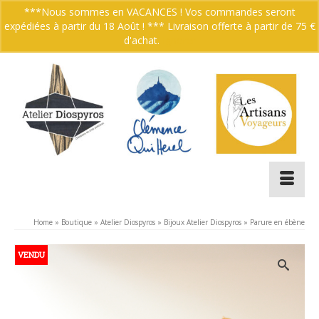
***Nous sommes en VACANCES ! Vos commandes seront
expédiées à partir du 18 Août ! *** Livraison offerte à partir de 75 €
Votre panier
-
0.00
€
d'achat.
Ignorer
Home
»
Boutique
»
Atelier Diospyros
»
Bijoux Atelier Diospyros
»
Parure en ébène
VENDU