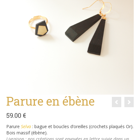
Parure en ébène
59.00
€
Parure
Selva
: bague et boucles d’oreilles (crochets plaqués Or).
Bois massif (ébène).
Livraison : nos créations sont envoyées en lettre suivie dans un