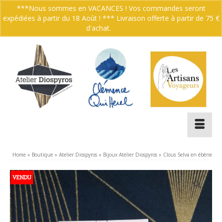
***Nous sommes en VACANCES ! Vos commandes seront
expédiées à partir du 18 Août ! *** Livraison offerte à partir de 75 €
Votre panier
-
0.00
€
d'achat.
Ignorer
Home
»
Boutique
»
Atelier Diospyros
»
Bijoux Atelier Diospyros
»
Clous Selva en ébène
VENDU