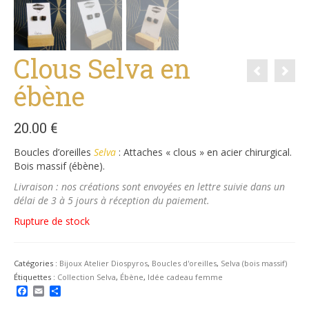
Clous Selva en
ébène
20.00
€
Boucles d’oreilles
Selva
: Attaches « clous » en acier chirurgical.
Bois massif (ébène).
Livraison : nos créations sont envoyées en lettre suivie dans un
délai de 3 à 5 jours à réception du paiement.
Rupture de stock
Catégories :
Bijoux Atelier Diospyros
,
Boucles d'oreilles
,
Selva (bois massif)
Étiquettes :
Collection Selva
,
Ébène
,
Idée cadeau femme
Facebook
Email
Partager