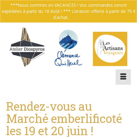
***Nous sommes en VACANCES ! Vos commandes seront
expédiées à partir du 18 Août ! *** Livraison offerte à partir de 75 €
Votre panier
-
0.00
€
d'achat.
Ignorer
Rendez-vous au
Marché emberlificoté
les 19 et 20 juin !