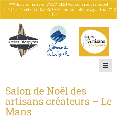
***Nous sommes en VACANCES ! Vos commandes seront
expédiées à partir du 18 Août ! *** Livraison offerte à partir de 75 €
Votre panier
-
0.00
€
d'achat.
Ignorer
Salon de Noël des
artisans créateurs – Le
Mans