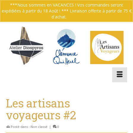
***Nous sommes en VACANCES ! Vos commandes seront
expédiées à partir du 18 Août ! *** Livraison offerte à partir de 75 €
Votre panier
-
0.00
€
d'achat.
Ignorer
Les artisans
voyageurs #2
Posté dans :
Non classé
|
0