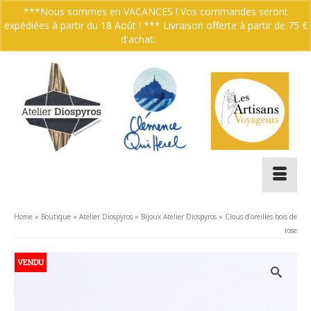
***Nous sommes en VACANCES ! Vos commandes seront
expédiées à partir du 18 Août ! *** Livraison offerte à partir de 75 €
Votre panier
-
0.00
€
d'achat.
Ignorer
Home
»
Boutique
»
Atelier Diospyros
»
Bijoux Atelier Diospyros
»
Clous d’oreilles bois de
rose
VENDU