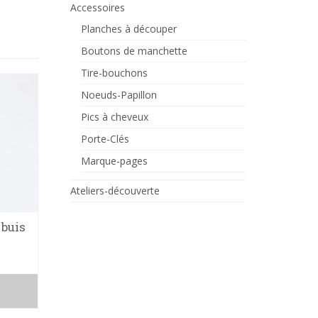
Accessoires
Planches à découper
Boutons de manchette
Tire-bouchons
PROMO !
Noeuds-Papillon
Pics à cheveux
Porte-Clés
Marque-pages
Ateliers-découverte
 buis
Bague en ziricote
Petites boucle
d’oreilles Sierra
sycomore
Le
Le
22.00
€
20.00
€
prix
prix
28.00
€
AJOUTER AU
initial
actuel
PANIER
AJOUTER AU
était :
est :
PANIER