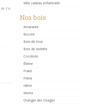
Idée cadeau enfant/ado
 de 3 à
Nos bois
Amarante
Bocote
Bois de rose
Bois de violette
Cocobolo
Ébène
Fraké
Frêne
Hêtre
Morta
Oranger des Osages