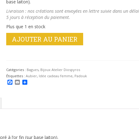
base laiton).
Livraison : nos créations sont envoyées en lettre suivie dans un délai
5 jours à réception du paiement.
Plus que 1 en stock
quantité
AJOUTER AU PANIER
de
Bague
en
aubier
de
Catégories :
Bagues
,
Bijoux Atelier Diospyros
padouk
Étiquettes :
Aubier
,
Idée cadeau femme
,
Padouk
Facebook
Email
Partager
é à l’or fin (sur base laiton).