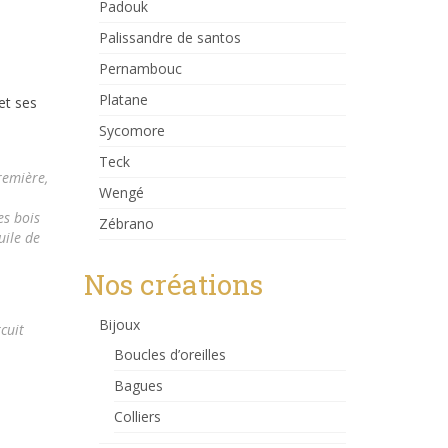
Padouk
Palissandre de santos
Pernambouc
Platane
et ses
Sycomore
Teck
remière,
Wengé
es bois
Zébrano
uile de
Nos créations
Bijoux
cuit
Boucles d’oreilles
Bagues
Colliers