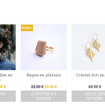
PROMO !
lles en
Bague en platane
Créoles Inti en
e
Le
Le
Le
00
€
22.00
€
20.00
€
49.00
€
x
prix
prix
prix
 AU
AJOUTER AU
CHOIX DES
tial
actuel
initial
actuel
R
PANIER
OPTIONS
t :
est :
était :
est :
Ce