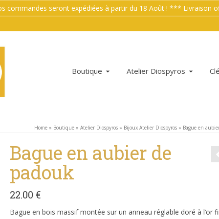
mmandes seront expédiées à partir du 18 Août ! *** Livraison offe
Boutique
Atelier Diospyros
Cl
Home
»
Boutique
»
Atelier Diospyros
»
Bijoux Atelier Diospyros
»
Bague en aubie
Bague en aubier de
padouk
22.00
€
Bague en bois massif montée sur un anneau réglable doré à l’or fi