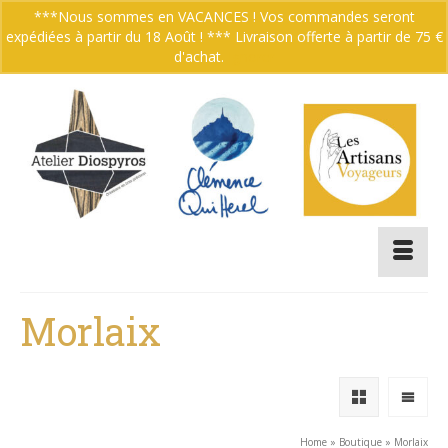
***Nous sommes en VACANCES ! Vos commandes seront
expédiées à partir du 18 Août ! *** Livraison offerte à partir de 75 €
Votre panier
-
0.00
€
d'achat.
Ignorer
Morlaix
Home
»
Boutique
»
Morlaix