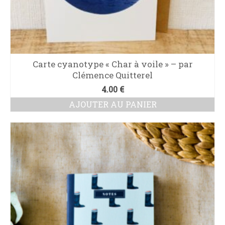
Carte cyanotype « Char à voile » – par
Clémence Quitterel
4.00
€
AJOUTER AU PANIER