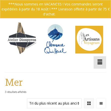
***Nous sommes en VACANCES ! Vos commandes seront
expédiées à partir du 18 Août ! *** Livraison offerte à partir de 75 €
Votre panier
-
0.00
€
d'achat.
Ignorer
Mer
Trié
3 résultats affichés
du
plus
récent