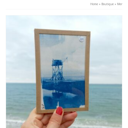
au
Home
»
Boutique
»
Mer
plus
ancien